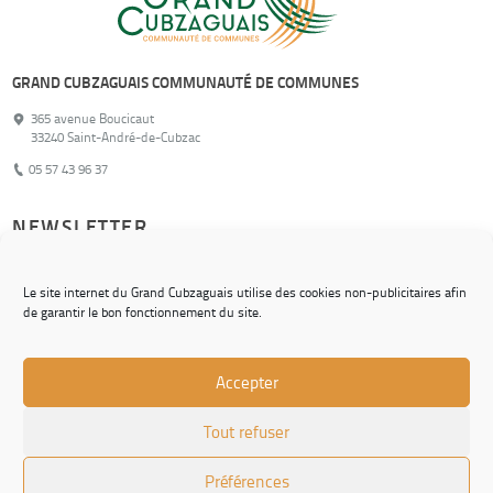
GRAND CUBZAGUAIS COMMUNAUTÉ DE COMMUNES
365 avenue Boucicaut
33240 Saint-André-de-Cubzac
05 57 43 96 37
NEWSLETTER
Pour ne rien manquer de nos actualités !
Le site internet du Grand Cubzaguais utilise des cookies non-publicitaires afin
de garantir le bon fonctionnement du site.
S'inscrire
Accepter
© Grand Cubzaguais Communauté de Communes
Tout refuser
CONTACT
CHARTE GRAPHIQUE
Préférences
MENTIONS LÉGALES