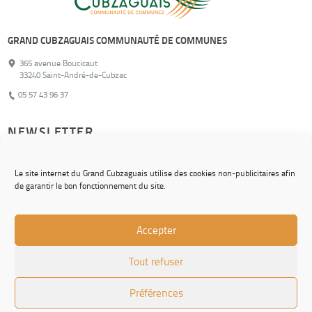
GRAND CUBZAGUAIS COMMUNAUTÉ DE COMMUNES
365 avenue Boucicaut
33240 Saint-André-de-Cubzac
05 57 43 96 37
NEWSLETTER
Pour ne rien manquer de nos actualités !
Le site internet du Grand Cubzaguais utilise des cookies non-publicitaires afin
de garantir le bon fonctionnement du site.
S'inscrire
Accepter
© Grand Cubzaguais Communauté de Communes
Tout refuser
CONTACT
CHARTE GRAPHIQUE
Préférences
MENTIONS LÉGALES
ACCESSIBILITÉ : NON CONFORME