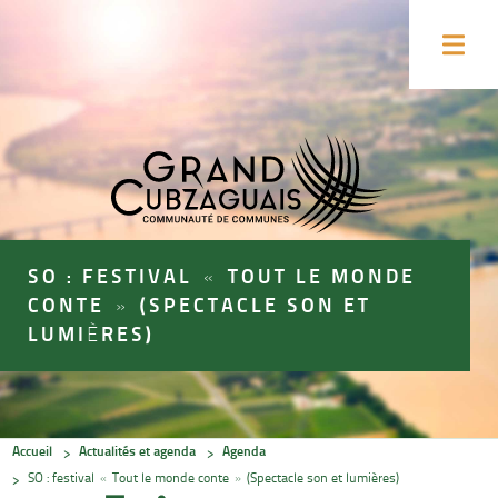
Accéder
Accéder
au
au
Ouvrir
contenu
pied
le
menu
de
de
la
page
page
SO : FESTIVAL « TOUT LE MONDE
CONTE » (SPECTACLE SON ET
LUMIÈRES)
Accueil
Actualités et agenda
Agenda
SO : festival « Tout le monde conte » (Spectacle son et lumières)