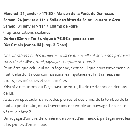
Mercredi 21 janvier > 17h30 > Maison de la Forêt de Donnezac
Samedi 24 janvier > 11h > Salle des fêtes de Saint-Laurent-d’Arce
Samedi 31 janvier > 11h > Champ de Foire
( représentations scolaires )
Durée : 30mn
Tarif unique à 7€, 5€ si pass saison
>
Dès 6 mois (conseillé jusqu’à 5 ans)
Des vibrations et des lumières, voilà ce qui éveille et ancre nos premiers
mois de vie. Alors, quel paysage s’empare de nous ?
Peut-être que celui qui nous façonne, c’est celui que nous traversons la
nuit. Celui dont nous connaissons les mystères et fantasmes, ses
bruits, ses mélodies et ses lumières.
Kristof a des terres du Pays basque en lui, il a de ce dehors en dedans
de lui.
Avec son spectacle : sa voix, des pierres et des crins, de la tombée de la
nuit au petit matin, nous traversons ensemble un paysage. Le sien, le
vôtre, le nôtre ?
Un voyage d’ombre, de lumière, de voix et d’animaux, à partager avec les
plus jeunes d’entre nous.