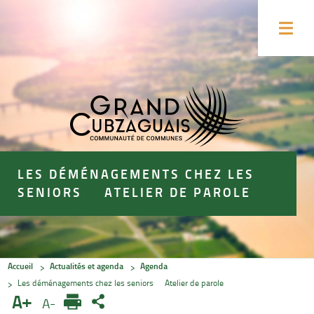
Accéder
Accéder
au
au
Ouvrir
contenu
pied
le
menu
de
de
la
page
page
LES DÉMÉNAGEMENTS CHEZ LES
SENIORS – ATELIER DE PAROLE
Accueil
Actualités et agenda
Agenda
Les déménagements chez les seniors – Atelier de parole
A+
A-