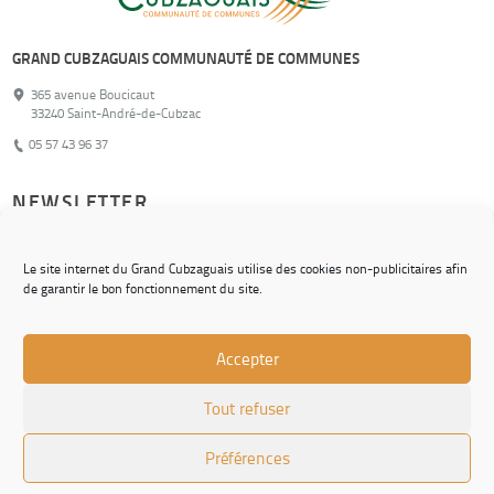
GRAND CUBZAGUAIS COMMUNAUTÉ DE COMMUNES
365 avenue Boucicaut
33240 Saint-André-de-Cubzac
05 57 43 96 37
NEWSLETTER
Pour ne rien manquer de nos actualités !
Le site internet du Grand Cubzaguais utilise des cookies non-publicitaires afin
de garantir le bon fonctionnement du site.
S'inscrire
Accepter
© Grand Cubzaguais Communauté de Communes
Tout refuser
CONTACT
CHARTE GRAPHIQUE
Préférences
MENTIONS LÉGALES
ACCESSIBILITÉ : NON CONFORME