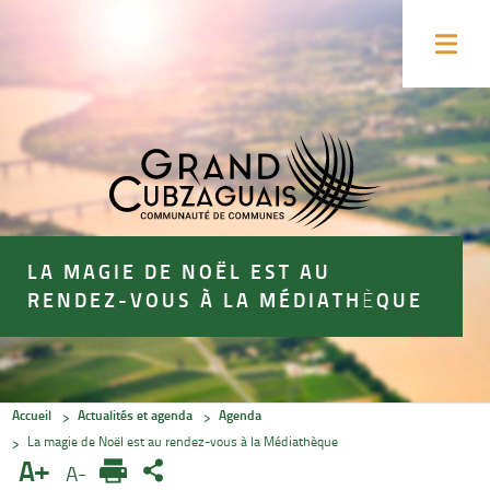
Accéder
Accéder
au
au
Ouvrir
contenu
pied
le
menu
de
de
la
page
page
LA MAGIE DE NOËL EST AU
RENDEZ-VOUS À LA MÉDIATHÈQUE
Accueil
Actualités et agenda
Agenda
La magie de Noël est au rendez-vous à la Médiathèque
A+
A-