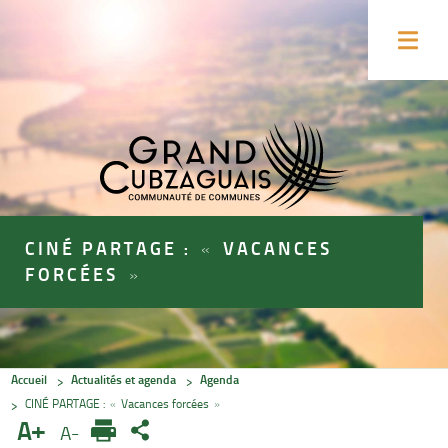
Accéder
Accéder
au
au
Ouvrir
contenu
pied
le
menu
de
de
la
page
page
CINÉ PARTAGE : « VACANCES
FORCÉES »
Accueil
Actualités et agenda
Agenda
CINÉ PARTAGE : « Vacances forcées »
A+
A-