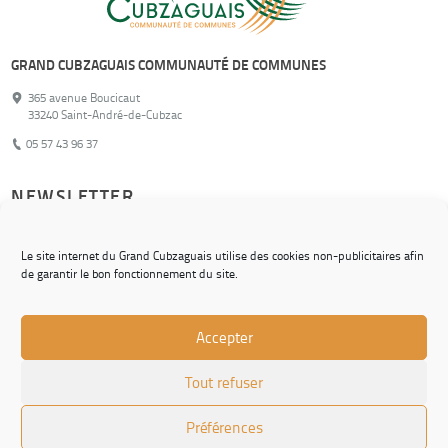
GRAND CUBZAGUAIS COMMUNAUTÉ DE COMMUNES
365 avenue Boucicaut
33240 Saint-André-de-Cubzac
05 57 43 96 37
NEWSLETTER
Pour ne rien manquer de nos actualités !
Le site internet du Grand Cubzaguais utilise des cookies non-publicitaires afin
de garantir le bon fonctionnement du site.
S'inscrire
Accepter
© Grand Cubzaguais Communauté de Communes
Tout refuser
CONTACT
CHARTE GRAPHIQUE
Préférences
MENTIONS LÉGALES