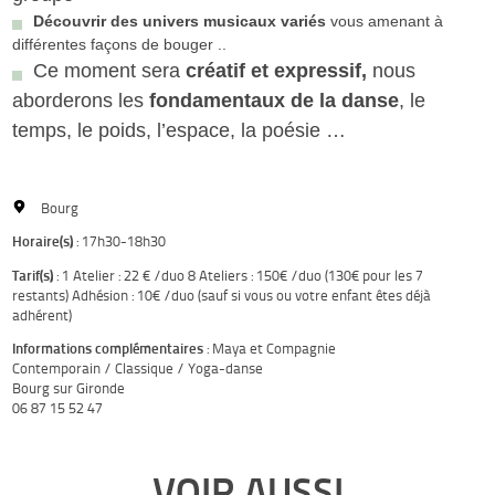
Découvrir des univers musicaux variés
vous amenant à
différentes façons de bouger ..
Ce moment sera
créatif et expressif,
nous
aborderons les
fondamentaux de la danse
, le
temps, le poids, l’espace, la poésie …
Bourg
Horaire(s)
: 17h30-18h30
Tarif(s)
: 1 Atelier : 22 € /duo 8 Ateliers : 150€ /duo (130€ pour les 7
restants) Adhésion : 10€ /duo (sauf si vous ou votre enfant êtes déjà
adhérent)
Informations complémentaires
: Maya et Compagnie
Contemporain / Classique / Yoga-danse
Bourg sur Gironde
06 87 15 52 47
VOIR AUSSI