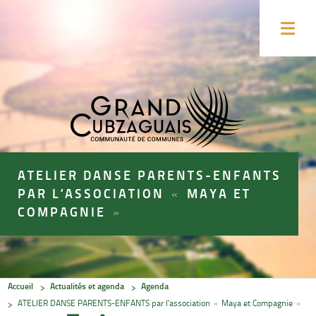
Accéder
Accéder
au
au
Ouvrir
contenu
pied
le
menu
de
de
la
page
page
ATELIER DANSE PARENTS-ENFANTS
PAR L’ASSOCIATION « MAYA ET
COMPAGNIE »
Accueil
Actualités et agenda
Agenda
ATELIER DANSE PARENTS-ENFANTS par l’association « Maya et Compagnie »