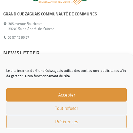
GRAND CUBZAGUAIS COMMUNAUTÉ DE COMMUNES
365 avenue Boucicaut
33240 Saint-André-de-Cubzac
05 57 43 96 37
NEWSLETTER
Pour ne rien manquer de nos actualités !
Le site internet du Grand Cubzaguais utilise des cookies non-publicitaires afin
de garantir le bon fonctionnement du site.
S'inscrire
Accepter
© Grand Cubzaguais Communauté de Communes
Tout refuser
CONTACT
CHARTE GRAPHIQUE
Préférences
MENTIONS LÉGALES
ACCESSIBILITÉ : NON CONFORME