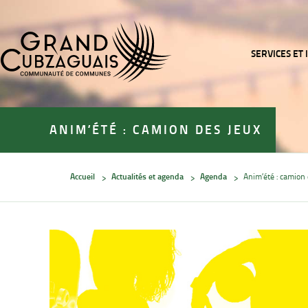
Accéder
Accéder
au
au
contenu
pied
de
de
SERVICES ET
la
page
page
ANIM’ÉTÉ : CAMION DES JEUX
Accueil
Actualités et agenda
Agenda
Anim’été : camion