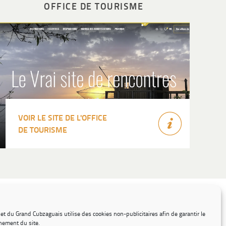
OFFICE DE TOURISME
VOIR LE SITE DE L'OFFICE
DE TOURISME
© Grand Cubzaguais Communauté de Communes
net du Grand Cubzaguais utilise des cookies non-publicitaires afin de garantir le
CONTACT
CHARTE GRAPHIQUE
MENTIONS LÉGALES
nement du site.